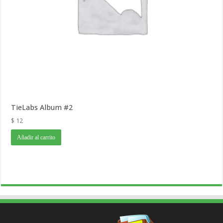
TieLabs Album #2
$
12
Añadir al carrito