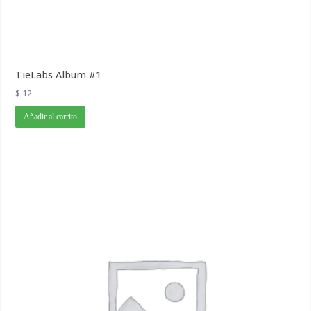
TieLabs Album #1
$
12
Añadir al carrito