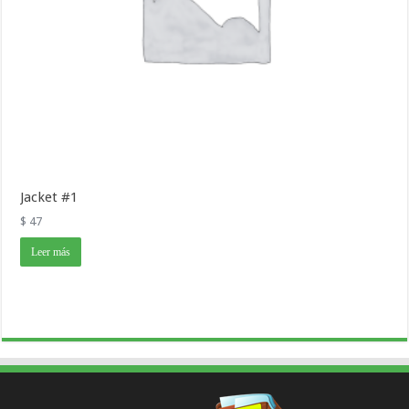
Jacket #1
$
47
Leer más