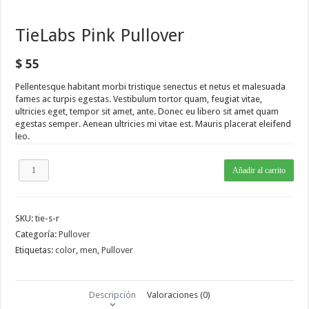
TieLabs Pink Pullover
$
55
Pellentesque habitant morbi tristique senectus et netus et malesuada
fames ac turpis egestas. Vestibulum tortor quam, feugiat vitae,
ultricies eget, tempor sit amet, ante. Donec eu libero sit amet quam
egestas semper. Aenean ultricies mi vitae est. Mauris placerat eleifend
leo.
TieLabs
Añadir al carrito
Pink
Pullover
cantidad
SKU:
tie-s-r
Categoría:
Pullover
Etiquetas:
color
,
men
,
Pullover
Descripción
Valoraciones (0)