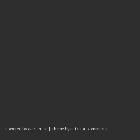
Powered by WordPress | Theme by Refactor Dominicana
replica nike air
max Nederland