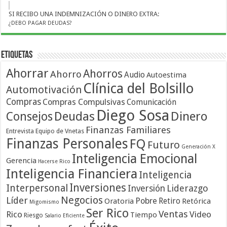
SI RECIBO UNA INDEMNIZACIÓN O DINERO EXTRA:
¿DEBO PAGAR DEUDAS?
Etiquetas
Ahorrar
Ahorros
Ahorro
Audio
Autoestima
Clínica del Bolsillo
Automotivación
Compras
Compras Compulsivas
Comunicación
Diego Sosa
Dinero
Consejos
Deudas
Finanzas Familiares
Entrevista
Equipo de Vnetas
Finanzas Personales
FQ
Futuro
Generación X
Inteligencia Emocional
Gerencia
Hacerse Rico
Inteligencia Financiera
Inteligencia
Inversiones
Interpersonal
Liderazgo
Inversión
Negocios
Líder
Pobre
Retiro
Oratoria
Retórica
Migomismo
Ser Rico
Ventas
Rico
Video
Tiempo
Riesgo
Salario Eficiente