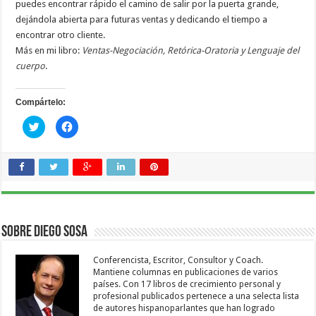
puedes encontrar rápido el camino de salir por la puerta grande,
dejándola abierta para futuras ventas y dedicando el tiempo a
encontrar otro cliente.
Más en mi libro:
Ventas-Negociación, Retórica-Oratoria y Lenguaje del
cuerpo
.
Compártelo:
Haz
Haz
clic
clic
para
para
compartir
compartir
en
en
Twitter
Facebook
(Se
(Se
abre
abre
en
en
una
una
ventana
ventana
nueva)
nueva)
Sobre Diego Sosa
Conferencista, Escritor, Consultor y Coach.
Mantiene columnas en publicaciones de varios
países. Con 17 libros de crecimiento personal y
profesional publicados pertenece a una selecta lista
de autores hispanoparlantes que han logrado