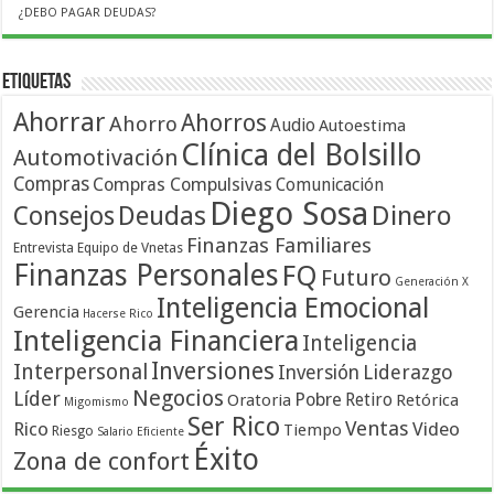
¿DEBO PAGAR DEUDAS?
Etiquetas
Ahorrar
Ahorros
Ahorro
Audio
Autoestima
Clínica del Bolsillo
Automotivación
Compras
Compras Compulsivas
Comunicación
Diego Sosa
Dinero
Consejos
Deudas
Finanzas Familiares
Entrevista
Equipo de Vnetas
Finanzas Personales
FQ
Futuro
Generación X
Inteligencia Emocional
Gerencia
Hacerse Rico
Inteligencia Financiera
Inteligencia
Inversiones
Interpersonal
Liderazgo
Inversión
Negocios
Líder
Pobre
Retiro
Oratoria
Retórica
Migomismo
Ser Rico
Ventas
Rico
Video
Tiempo
Riesgo
Salario Eficiente
Éxito
Zona de confort