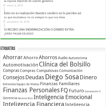
La riqueza depende de cuándo gastamos
enero 6, 2019
Éxito no es realización: Nuestro cerebro no lo percibe así
Lo que mostramos no es siempre lo que nos llena
diciembre 16, 2018
SI RECIBO UNA INDEMNIZACIÓN O DINERO EXTRA:
¿DEBO PAGAR DEUDAS?
Etiquetas
Ahorrar
Ahorros
Ahorro
Audio
Autoestima
Clínica del Bolsillo
Automotivación
Compras
Compras Compulsivas
Comunicación
Diego Sosa
Dinero
Consejos
Deudas
Finanzas Familiares
Entrevista
Equipo de Vnetas
Finanzas Personales
FQ
Futuro
Generación X
Inteligencia Emocional
Gerencia
Hacerse Rico
Inteligencia Financiera
Inteligencia