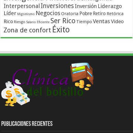
Inversiones
Interpersonal
Liderazgo
Inversión
Negocios
Líder
Pobre
Retiro
Oratoria
Retórica
Migomismo
Ser Rico
Ventas
Rico
Video
Tiempo
Riesgo
Salario Eficiente
Éxito
Zona de confort
Publicaciones Recientes