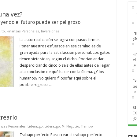
 una vez?
uyendo el futuro puede ser peligroso
xito
,
Finanzas Personales
,
Inversiones
PI
¿S
La autorrealización se logra con pasos firmes.
Poner nuestros esfuerzos en ese camino es de
gran ayuda para la satisfacción personal. Los gatos
Fi
tienen siete vidas, según el dicho. Podrían andar
el
desperdiciando cinco o seis de ellas antes de llegar
La
a la conclusión de qué hacer con la última. ¿Y los
humanos? No quiero filosofar aquí sobre el
Éx
posible regreso ...
pe
Lo
S
EX
crearlo
¿D
anzas Personales
,
Liderazgo
,
Liderazgo
,
Mi Negocio
,
Tiempo
Trabajo perfecto Para crear el trabajo perfecto