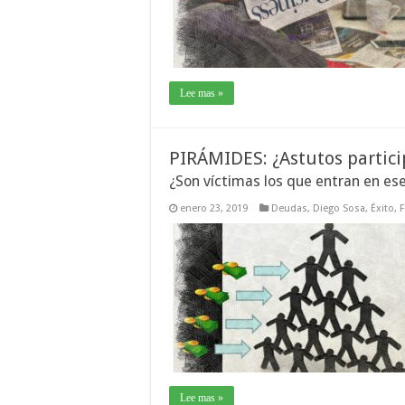
Lee mas »
PIRÁMIDES: ¿Astutos partic
¿Son víctimas los que entran en es
enero 23, 2019
Deudas
,
Diego Sosa
,
Éxito
,
F
Lee mas »