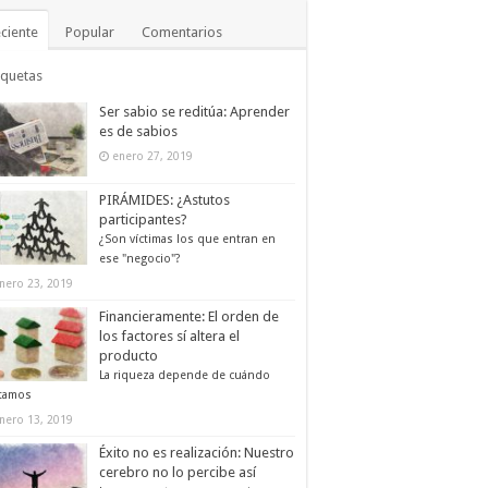
ciente
Popular
Comentarios
iquetas
Ser sabio se reditúa: Aprender
es de sabios
enero 27, 2019
PIRÁMIDES: ¿Astutos
participantes?
¿Son víctimas los que entran en
ese "negocio"?
nero 23, 2019
Financieramente: El orden de
los factores sí altera el
producto
La riqueza depende de cuándo
tamos
nero 13, 2019
Éxito no es realización: Nuestro
cerebro no lo percibe así