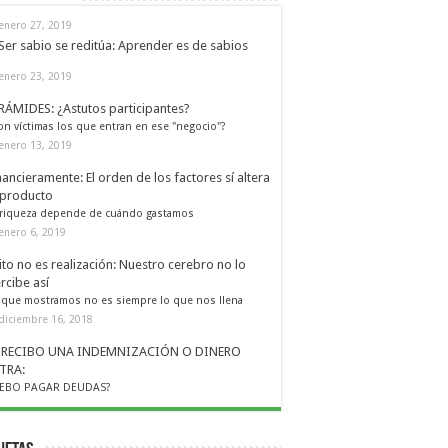
enero 27, 2019
Ser sabio se reditúa: Aprender es de sabios
enero 23, 2019
RÁMIDES: ¿Astutos participantes?
on víctimas los que entran en ese "negocio"?
enero 13, 2019
nancieramente: El orden de los factores sí altera
 producto
 riqueza depende de cuándo gastamos
enero 6, 2019
ito no es realización: Nuestro cerebro no lo
rcibe así
 que mostramos no es siempre lo que nos llena
diciembre 16, 2018
I RECIBO UNA INDEMNIZACIÓN O DINERO
TRA:
EBO PAGAR DEUDAS?