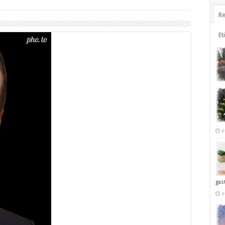
Re
Et
e
gas
e