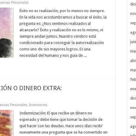
nanzas Personales
di
Éxito no es realización, por lo menos no siempre.
no
En la vida nos acostumbramos a buscar el éxito, la
se
pregunta es: ¿Nos sentimos realizados al
alcanzarlo? Éxito y realización no es lo mismo, ni
ag
siempre andan juntos. Nuestro cerebro está
jun
condicionado para conseguir la autorrealización
como uno de sus mayores logros. Es una
ma
necesidad del humano y nos guía de ...
abr
ma
feb
IÓN O DINERO EXTRA:
en
di
nanzas Personales
,
Inversiones
no
Indemnización: El que recibe un dinero no
se
esperado y debe tiene que tomar la decisión de
qué hacer con las deudas. Hace unos días recibí
ag
nuevamente una pregunta que se ha convertido en
jul