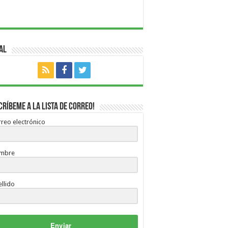
al
críbeme a la lista de correo!
reo electrónico
mbre
llido
Enviar