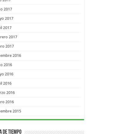
io 2017
yo 2017
il 2017
rero 2017
ero 2017
ciembre 2016
io 2016
yo 2016
il 2016
rzo 2016
ero 2016
ciembre 2015
a de Tiempo