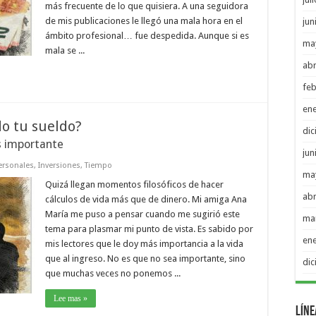
más frecuente de lo que quisiera. A una seguidora
de mis publicaciones le llegó una mala hora en el
jun
ámbito profesional… fue despedida. Aunque si es
ma
mala se ...
abr
feb
en
do tu sueldo?
di
s importante
jun
ersonales
,
Inversiones
,
Tiempo
ma
Quizá llegan momentos filosóficos de hacer
abr
cálculos de vida más que de dinero. Mi amiga Ana
María me puso a pensar cuando me sugirió este
ma
tema para plasmar mi punto de vista. Es sabido por
en
mis lectores que le doy más importancia a la vida
que al ingreso. No es que no sea importante, sino
di
que muchas veces no ponemos ...
Lee mas »
Líne