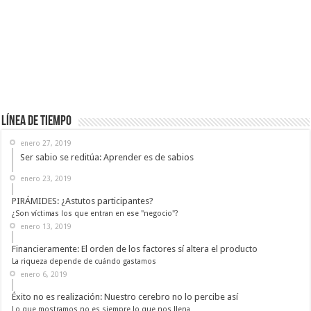
Línea de Tiempo
enero 27, 2019
Ser sabio se reditúa: Aprender es de sabios
enero 23, 2019
PIRÁMIDES: ¿Astutos participantes?
¿Son víctimas los que entran en ese "negocio"?
enero 13, 2019
Financieramente: El orden de los factores sí altera el producto
La riqueza depende de cuándo gastamos
enero 6, 2019
Éxito no es realización: Nuestro cerebro no lo percibe así
Lo que mostramos no es siempre lo que nos llena