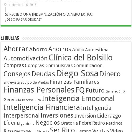
diciembre 16, 2018
SI RECIBO UNA INDEMNIZACIÓN O DINERO EXTRA:
¿DEBO PAGAR DEUDAS?
Etiquetas
Ahorrar
Ahorros
Ahorro
Audio
Autoestima
Clínica del Bolsillo
Automotivación
Compras
Compras Compulsivas
Comunicación
Diego Sosa
Dinero
Consejos
Deudas
Finanzas Familiares
Entrevista
Equipo de Vnetas
Finanzas Personales
FQ
Futuro
Generación X
Inteligencia Emocional
Gerencia
Hacerse Rico
Inteligencia Financiera
Inteligencia
Inversiones
Interpersonal
Liderazgo
Inversión
Negocios
Líder
Pobre
Retiro
Oratoria
Retórica
Migomismo
Ser Rico
Ventas
Rico
Video
Tiempo
Riesgo
Salario Eficiente