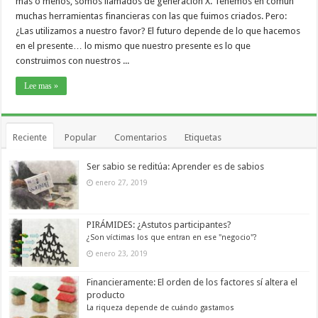
más o menos, somos llamados de generación X. Tenemos en común
muchas herramientas financieras con las que fuimos criados. Pero:
¿Las utilizamos a nuestro favor? El futuro depende de lo que hacemos
en el presente… lo mismo que nuestro presente es lo que
construimos con nuestros ...
Lee mas »
Reciente
Popular
Comentarios
Etiquetas
Ser sabio se reditúa: Aprender es de sabios
enero 27, 2019
PIRÁMIDES: ¿Astutos participantes?
¿Son víctimas los que entran en ese "negocio"?
enero 23, 2019
Financieramente: El orden de los factores sí altera el
producto
La riqueza depende de cuándo gastamos