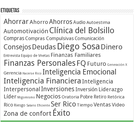
Etiquetas
Ahorrar
Ahorros
Ahorro
Audio
Autoestima
Clínica del Bolsillo
Automotivación
Compras
Compras Compulsivas
Comunicación
Diego Sosa
Dinero
Consejos
Deudas
Finanzas Familiares
Entrevista
Equipo de Vnetas
Finanzas Personales
FQ
Futuro
Generación X
Inteligencia Emocional
Gerencia
Hacerse Rico
Inteligencia Financiera
Inteligencia
Inversiones
Interpersonal
Liderazgo
Inversión
Negocios
Líder
Pobre
Retiro
Oratoria
Retórica
Migomismo
Ser Rico
Ventas
Rico
Video
Tiempo
Riesgo
Salario Eficiente
Éxito
Zona de confort