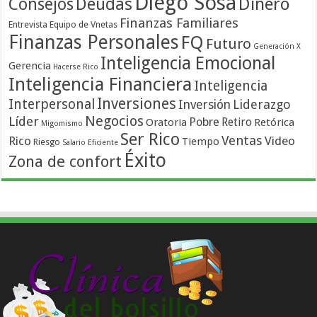
Diego Sosa
Dinero
Consejos
Deudas
Finanzas Familiares
Entrevista
Equipo de Vnetas
Finanzas Personales
FQ
Futuro
Generación X
Inteligencia Emocional
Gerencia
Hacerse Rico
Inteligencia Financiera
Inteligencia
Inversiones
Interpersonal
Liderazgo
Inversión
Negocios
Líder
Pobre
Retiro
Oratoria
Retórica
Migomismo
Ser Rico
Ventas
Rico
Video
Tiempo
Riesgo
Salario Eficiente
Éxito
Zona de confort