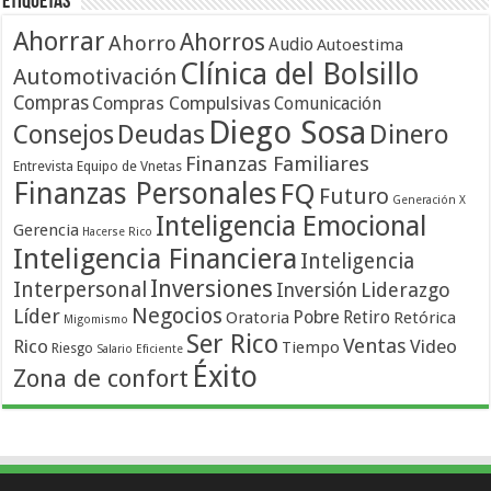
Etiquetas
Ahorrar
Ahorros
Ahorro
Audio
Autoestima
Clínica del Bolsillo
Automotivación
Compras
Compras Compulsivas
Comunicación
Diego Sosa
Dinero
Consejos
Deudas
Finanzas Familiares
Entrevista
Equipo de Vnetas
Finanzas Personales
FQ
Futuro
Generación X
Inteligencia Emocional
Gerencia
Hacerse Rico
Inteligencia Financiera
Inteligencia
Inversiones
Interpersonal
Liderazgo
Inversión
Negocios
Líder
Pobre
Retiro
Oratoria
Retórica
Migomismo
Ser Rico
Ventas
Rico
Video
Tiempo
Riesgo
Salario Eficiente
Éxito
Zona de confort