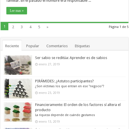
familiar. En el pasado el hombre era responsable ...
Lee mas »
1
2
3
4
5
»
Página 1 de 5
Reciente
Popular
Comentarios
Etiquetas
Ser sabio se reditúa: Aprender es de sabios
enero 27, 2019
PIRÁMIDES: ¿Astutos participantes?
¿Son víctimas los que entran en ese "negocio"?
enero 23, 2019
Financieramente: El orden de los factores sí altera el
producto
La riqueza depende de cuándo gastamos
enero 13, 2019