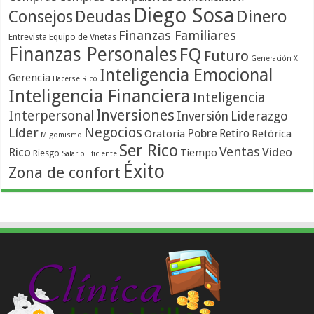
Diego Sosa
Dinero
Consejos
Deudas
Finanzas Familiares
Entrevista
Equipo de Vnetas
Finanzas Personales
FQ
Futuro
Generación X
Inteligencia Emocional
Gerencia
Hacerse Rico
Inteligencia Financiera
Inteligencia
Inversiones
Interpersonal
Liderazgo
Inversión
Negocios
Líder
Pobre
Retiro
Oratoria
Retórica
Migomismo
Ser Rico
Ventas
Rico
Video
Tiempo
Riesgo
Salario Eficiente
Éxito
Zona de confort