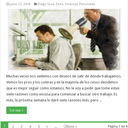
junio 23, 2018
Diego Sosa
,
Éxito
,
Finanzas Personales
Muchas veces nos sentimos con deseos de salir de dónde trabajamos.
Vemos los pros y los contras y en la mayoría de los casos decidimos
que es mejor seguir como estamos. No le voy a pedir que tome estas
siete razones como excusa para comenzar a buscar otro trabajo. Es
más, la próxima semana le daré siete razones más, pero ...
Lee mas »
1
2
3
4
5
»
...
Último »
Página 1 de 8