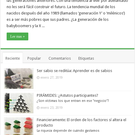
las generaciones anteriores. Con una tendencia al vivir por adelantado
no les será fácil construir el futuro. La tendencia mundial de los
nacidos después del año 1989 (llamados ‘generación Y’ o ‘milénicos’)
es a ser más pobres que sus padres. ¿La generación de los
babyboomers y la X ...
Lee mas »
Reciente
Popular
Comentarios
Etiquetas
Ser sabio se reditúa: Aprender es de sabios
enero 27, 2019
PIRÁMIDES: ¿Astutos participantes?
¿Son víctimas los que entran en ese "negocio"?
enero 23, 2019
Financieramente: El orden de los factores sí altera el
producto
La riqueza depende de cuándo gastamos