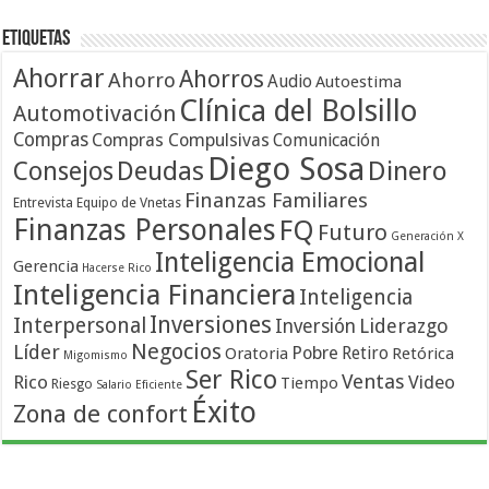
Etiquetas
Ahorrar
Ahorros
Ahorro
Audio
Autoestima
Clínica del Bolsillo
Automotivación
Compras
Compras Compulsivas
Comunicación
Diego Sosa
Dinero
Consejos
Deudas
Finanzas Familiares
Entrevista
Equipo de Vnetas
Finanzas Personales
FQ
Futuro
Generación X
Inteligencia Emocional
Gerencia
Hacerse Rico
Inteligencia Financiera
Inteligencia
Inversiones
Interpersonal
Liderazgo
Inversión
Negocios
Líder
Pobre
Retiro
Oratoria
Retórica
Migomismo
Ser Rico
Ventas
Rico
Video
Tiempo
Riesgo
Salario Eficiente
Éxito
Zona de confort