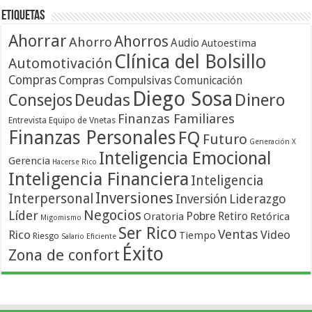
Etiquetas
Ahorrar
Ahorros
Ahorro
Audio
Autoestima
Clínica del Bolsillo
Automotivación
Compras
Compras Compulsivas
Comunicación
Diego Sosa
Dinero
Consejos
Deudas
Finanzas Familiares
Entrevista
Equipo de Vnetas
Finanzas Personales
FQ
Futuro
Generación X
Inteligencia Emocional
Gerencia
Hacerse Rico
Inteligencia Financiera
Inteligencia
Inversiones
Interpersonal
Liderazgo
Inversión
Negocios
Líder
Pobre
Retiro
Oratoria
Retórica
Migomismo
Ser Rico
Ventas
Rico
Video
Tiempo
Riesgo
Salario Eficiente
Éxito
Zona de confort