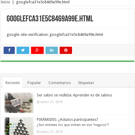
Inicio
|
googlefca31e5c8469a99e.html
googlefca31e5c8469a99e.html
google-site-verification: googlefca31e5c8469a99e.html
Reciente
Popular
Comentarios
Etiquetas
Ser sabio se reditúa: Aprender es de sabios
enero 27, 2019
PIRÁMIDES: ¿Astutos participantes?
¿Son víctimas los que entran en ese "negocio"?
enero 23, 2019