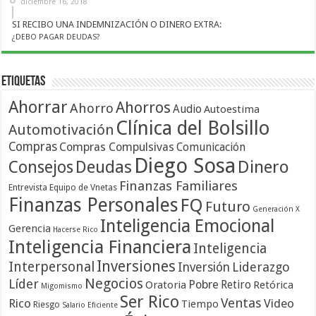
diciembre 16, 2018
SI RECIBO UNA INDEMNIZACIÓN O DINERO EXTRA:
¿DEBO PAGAR DEUDAS?
Etiquetas
Ahorrar
Ahorros
Ahorro
Audio
Autoestima
Clínica del Bolsillo
Automotivación
Compras
Compras Compulsivas
Comunicación
Diego Sosa
Dinero
Consejos
Deudas
Finanzas Familiares
Entrevista
Equipo de Vnetas
Finanzas Personales
FQ
Futuro
Generación X
Inteligencia Emocional
Gerencia
Hacerse Rico
Inteligencia Financiera
Inteligencia
Inversiones
Interpersonal
Liderazgo
Inversión
Negocios
Líder
Pobre
Retiro
Oratoria
Retórica
Migomismo
Ser Rico
Ventas
Rico
Video
Tiempo
Riesgo
Salario Eficiente