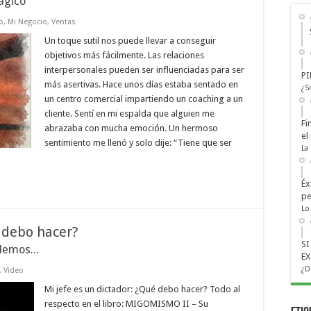
ágico
o
,
Mi Negocio
,
Ventas
Un toque sutil nos puede llevar a conseguir
objetivos más fácilmente. Las relaciones
interpersonales pueden ser influenciadas para ser
PI
más asertivas. Hace unos días estaba sentado en
¿S
un centro comercial impartiendo un coaching a un
cliente. Sentí en mi espalda que alguien me
Fi
abrazaba con mucha emoción. Un hermoso
el
sentimiento me llenó y solo dije: “Tiene que ser
La
Éx
pe
Lo
é debo hacer?
S
demos...
EX
¿D
,
Video
Mi jefe es un dictador: ¿Qué debo hacer? Todo al
respecto en el libro: MIGOMISMO II – Su