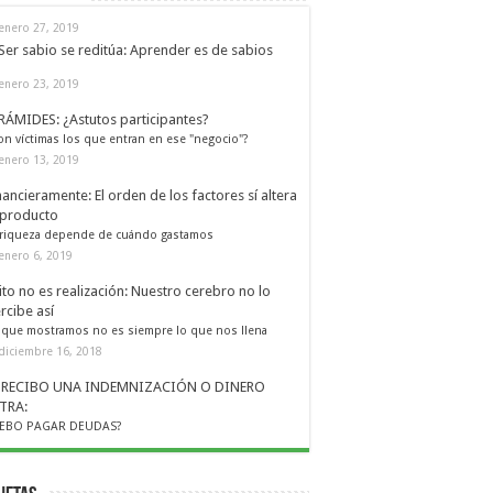
enero 27, 2019
Ser sabio se reditúa: Aprender es de sabios
enero 23, 2019
RÁMIDES: ¿Astutos participantes?
on víctimas los que entran en ese "negocio"?
enero 13, 2019
nancieramente: El orden de los factores sí altera
 producto
 riqueza depende de cuándo gastamos
enero 6, 2019
ito no es realización: Nuestro cerebro no lo
rcibe así
 que mostramos no es siempre lo que nos llena
diciembre 16, 2018
I RECIBO UNA INDEMNIZACIÓN O DINERO
TRA:
EBO PAGAR DEUDAS?