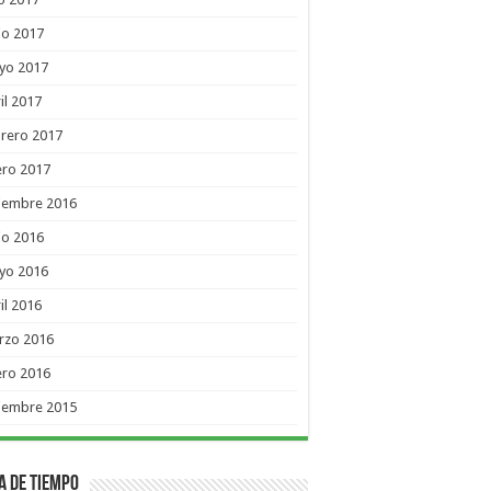
io 2017
yo 2017
il 2017
rero 2017
ero 2017
ciembre 2016
io 2016
yo 2016
il 2016
rzo 2016
ero 2016
ciembre 2015
a de Tiempo