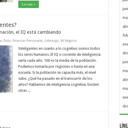
Lee mas »
jun
ma
entes?
abr
mación, el IQ está cambiando
feb
sa
,
Éxito
,
Finanzas Personales
,
Liderazgo
,
Mi Negocio
en
Inteligentes en cuanto a lo cognitivo somos todos
di
los seres humanos. El IQ o cociente de inteligencia
varía cada año. 100 es la media de la población.
jun
Podemos tomarla por regiones o hasta en una
ma
escuela. Si la población se capacita más, el nivel
sube. ¿Qué ha pasado en el transcurrir de los
abr
años? Hablamos de inteligencia cognitiva. Existen
ma
otras ...
en
di
Líne