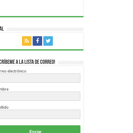
al
críbeme a la lista de correo!
reo electrónico
mbre
llido
Enviar