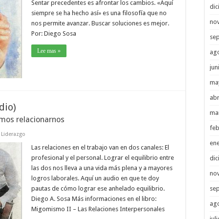
Sentar precedentes es afrontar los cambios. «Aquí
di
siempre se ha hecho así» es una filosofía que no
no
nos permite avanzar. Buscar soluciones es mejor.
Por: Diego Sosa
se
Lee mas »
ag
jun
ma
abr
dio)
ma
emos relacionarnos
feb
,
Liderazgo
en
Las relaciones en el trabajo van en dos canales: El
profesional y el personal. Lograr el equilibrio entre
di
las dos nos lleva a una vida más plena y a mayores
no
logros laborales. Aquí un audio en que te doy
pautas de cómo lograr ese anhelado equilibrio.
se
Diego A. Sosa Más informaciones en el libro:
ag
Migomismo II – Las Relaciones Interpersonales
jul