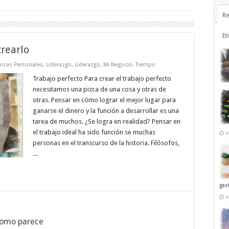
Re
Et
crearlo
anzas Personales
,
Liderazgo
,
Liderazgo
,
Mi Negocio
,
Tiempo
Trabajo perfecto Para crear el trabajo perfecto
necesitamos una pizca de una cosa y otras de
otras. Pensar en cómo lograr el mejor lugar para
ganarse el dinero y la función a desarrollar es una
tarea de muchos. ¿Se logra en realidad? Pensar en
el trabajo ideal ha sido función se muchas
e
personas en el transcurso de la historia. Filósofos,
...
gas
e
 como parece