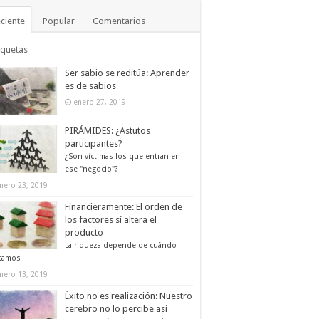
ciente
Popular
Comentarios
iquetas
Ser sabio se reditúa: Aprender
es de sabios
enero 27, 2019
PIRÁMIDES: ¿Astutos
participantes?
¿Son víctimas los que entran en
ese "negocio"?
nero 23, 2019
Financieramente: El orden de
los factores sí altera el
producto
La riqueza depende de cuándo
tamos
nero 13, 2019
Éxito no es realización: Nuestro
cerebro no lo percibe así