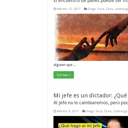
El encuentro de pieles puede ser m
febrero 15, 2017
Diego Sosa
,
Éxito
,
Liderazg
alguien que ...
Lee mas »
Mi jefe es un dictador: ¿Qu
Al jefe no lo cambiaremos, pero po
febrero 9, 2017
Diego Sosa
,
Éxito
,
Liderazgo