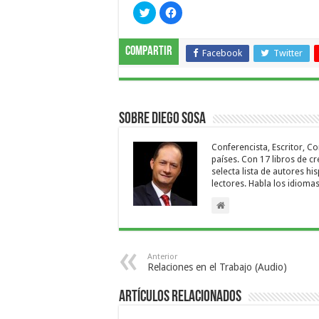
Haz
Haz
clic
clic
para
para
compartir
compartir
en
en
Compartir
Twitter
Facebook
Facebook
Twitter
(Se
(Se
abre
abre
en
en
una
una
ventana
ventana
nueva)
nueva)
Sobre Diego Sosa
Conferencista, Escritor, C
países. Con 17 libros de c
selecta lista de autores h
lectores. Habla los idioma
Anterior
Relaciones en el Trabajo (Audio)
Artículos relacionados