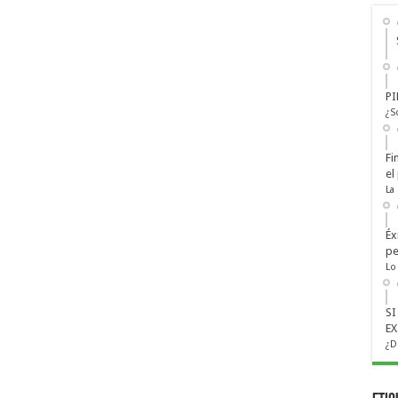
PI
¿S
Fi
el
La
Éx
pe
Lo
S
EX
¿D