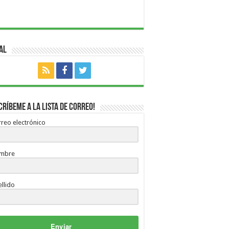
al
críbeme a la lista de correo!
reo electrónico
mbre
llido
Enviar