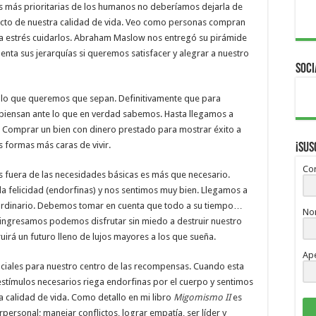
s más prioritarias de los humanos no deberíamos dejarla de
recto de nuestra calidad de vida. Veo como personas compran
a estrés cuidarlos. Abraham Maslow nos entregó su pirámide
nta sus jerarquías si queremos satisfacer y alegrar a nuestro
Soci
y lo que queremos que sepan. Definitivamente que para
piensan ante lo que en verdad sabemos. Hasta llegamos a
. Comprar un bien con dinero prestado para mostrar éxito a
s formas más caras de vivir.
¡Sus
Cor
as fuera de las necesidades básicas es más que necesario.
a felicidad (endorfinas) y nos sentimos muy bien. Llegamos a
raordinario. Debemos tomar en cuenta que todo a su tiempo…
No
ingresamos podemos disfrutar sin miedo a destruir nuestro
irá un futuro lleno de lujos mayores a los que sueña.
Ape
nciales para nuestro centro de las recompensas. Cuando esta
estímulos necesarios riega endorfinas por el cuerpo y sentimos
a calidad de vida. Como detallo en mi libro
Migomismo II
es
rpersonal; manejar conflictos, lograr empatía, ser líder y