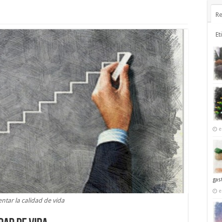
Re
Et
e
gas
e
tar la calidad de vida