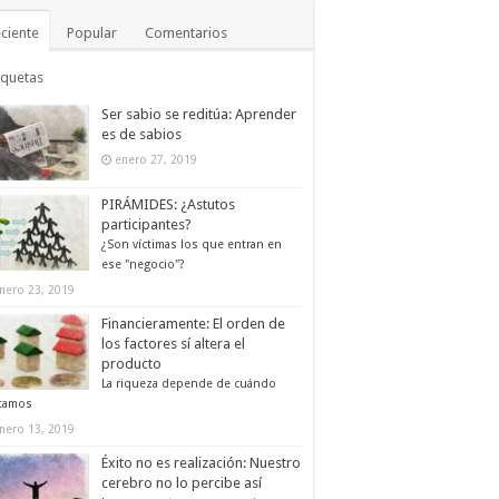
ciente
Popular
Comentarios
iquetas
Ser sabio se reditúa: Aprender
es de sabios
enero 27, 2019
PIRÁMIDES: ¿Astutos
participantes?
¿Son víctimas los que entran en
ese "negocio"?
nero 23, 2019
Financieramente: El orden de
los factores sí altera el
producto
La riqueza depende de cuándo
tamos
nero 13, 2019
Éxito no es realización: Nuestro
cerebro no lo percibe así