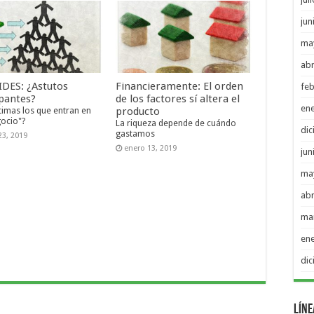
jun
ma
abr
DES: ¿Astutos
Financieramente: El orden
feb
ipantes?
de los factores sí altera el
en
timas los que entran en
producto
ocio"?
La riqueza depende de cuándo
di
gastamos
23, 2019
enero 13, 2019
jun
ma
abr
ma
en
di
Líne