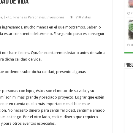
dad de vida
e
sa
,
Éxito
,
Finanzas Personales
,
Inversiones
910 Vistas
que ingresamos, mucho menos en el que mostramos. Saber lo
aría estar consciente del término. El segundo paso es conseguir
d
nos hace felices. Quizá necesitaremos listarlo antes de salir a
á dicha calidad de vida.
Publ
que podemos subir dicha calidad, presento algunas
e personas con hijos, éstos son el motor de su vida, y su
a mí son mi más grande y preciado proyecto. Lograr que estén
ener en cuenta que lo más importante es el bienestar
ión. No necesito dinero para sentir felicidad, sentirme amado
que les tengo. Por el otro lado, está el dinero que requiero
y para otros eventos especiales.