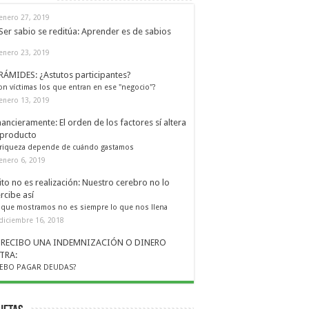
enero 27, 2019
Ser sabio se reditúa: Aprender es de sabios
enero 23, 2019
RÁMIDES: ¿Astutos participantes?
on víctimas los que entran en ese "negocio"?
enero 13, 2019
nancieramente: El orden de los factores sí altera
 producto
 riqueza depende de cuándo gastamos
enero 6, 2019
ito no es realización: Nuestro cerebro no lo
rcibe así
 que mostramos no es siempre lo que nos llena
diciembre 16, 2018
I RECIBO UNA INDEMNIZACIÓN O DINERO
TRA:
EBO PAGAR DEUDAS?