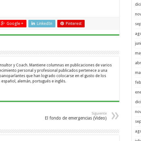
di
no
Google +
LinkedIn
Pinterest
se
ag
jun
ma
abr
onsultor y Coach. Mantiene columnas en publicaciones de varios
recimiento personal y profesional publicados pertenece a una
ma
ispanoparlantes que han logrado colocarse en el gusto de los
s español, alemán, portugués e inglés.
feb
en
di
no
Siguiente
El fondo de emergencias (Video)
se
ag
jul