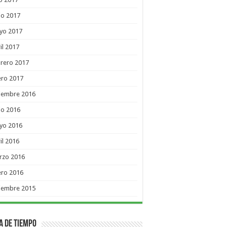
io 2017
yo 2017
il 2017
rero 2017
ero 2017
ciembre 2016
io 2016
yo 2016
il 2016
rzo 2016
ero 2016
ciembre 2015
a de Tiempo