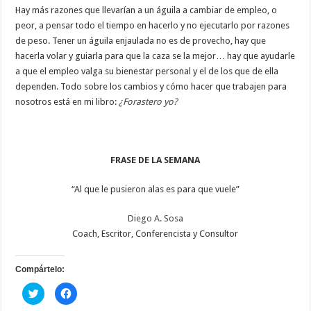
Hay más razones que llevarían a un águila a cambiar de empleo, o
peor, a pensar todo el tiempo en hacerlo y no ejecutarlo por razones
de peso. Tener un águila enjaulada no es de provecho, hay que
hacerla volar y guiarla para que la caza se la mejor… hay que ayudarle
a que el empleo valga su bienestar personal y el de los que de ella
dependen. Todo sobre los cambios y cómo hacer que trabajen para
nosotros está en mi libro:
¿Forastero yo?
FRASE DE LA SEMANA
“Al que le pusieron alas es para que vuele”
Diego A. Sosa
Coach, Escritor, Conferencista y Consultor
Compártelo:
Haz
Haz
clic
clic
para
para