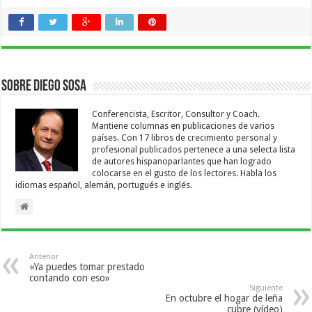
compartir
compartir
en
en
Twitter
Facebook
(Se
(Se
abre
abre
en
en
una
una
ventana
ventana
nueva)
nueva)
Sobre Diego Sosa
Conferencista, Escritor, Consultor y Coach.
Mantiene columnas en publicaciones de varios
países. Con 17 libros de crecimiento personal y
profesional publicados pertenece a una selecta lista
de autores hispanoparlantes que han logrado
colocarse en el gusto de los lectores. Habla los
idiomas español, alemán, portugués e inglés.
Anterior
«Ya puedes tomar prestado
contando con eso»
Siguiente
En octubre el hogar de leña
cubre (vídeo)