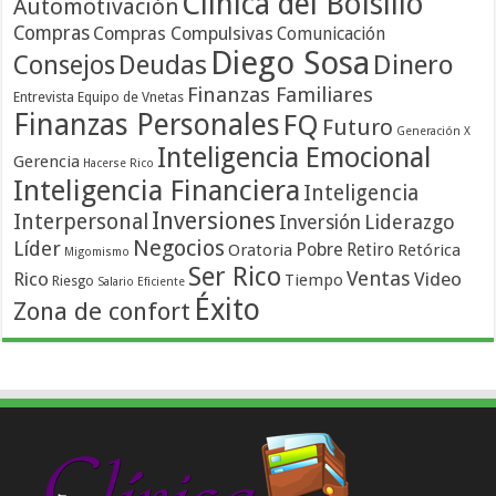
Clínica del Bolsillo
Automotivación
Compras
Compras Compulsivas
Comunicación
Diego Sosa
Dinero
Consejos
Deudas
Finanzas Familiares
Entrevista
Equipo de Vnetas
Finanzas Personales
FQ
Futuro
Generación X
Inteligencia Emocional
Gerencia
Hacerse Rico
Inteligencia Financiera
Inteligencia
Inversiones
Interpersonal
Liderazgo
Inversión
Negocios
Líder
Pobre
Retiro
Oratoria
Retórica
Migomismo
Ser Rico
Ventas
Rico
Video
Tiempo
Riesgo
Salario Eficiente
Éxito
Zona de confort