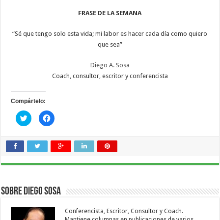
FRASE DE LA SEMANA
“Sé que tengo solo esta vida; mi labor es hacer cada día como quiero
que sea”
Diego A. Sosa
Coach, consultor, escritor y conferencista
Compártelo:
Haz
Haz
clic
clic
para
para
compartir
compartir
en
en
Twitter
Facebook
(Se
(Se
abre
abre
en
en
una
una
ventana
ventana
nueva)
nueva)
Sobre Diego Sosa
Conferencista, Escritor, Consultor y Coach.
Mantiene columnas en publicaciones de varios