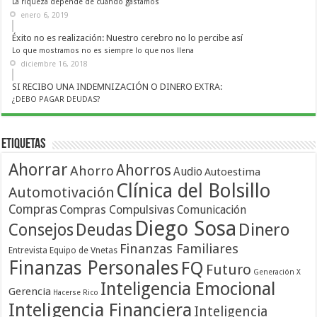
La riqueza depende de cuándo gastamos
enero 6, 2019
Éxito no es realización: Nuestro cerebro no lo percibe así
Lo que mostramos no es siempre lo que nos llena
diciembre 16, 2018
SI RECIBO UNA INDEMNIZACIÓN O DINERO EXTRA:
¿DEBO PAGAR DEUDAS?
Etiquetas
Ahorrar
Ahorros
Ahorro
Audio
Autoestima
Clínica del Bolsillo
Automotivación
Compras
Compras Compulsivas
Comunicación
Diego Sosa
Dinero
Consejos
Deudas
Finanzas Familiares
Entrevista
Equipo de Vnetas
Finanzas Personales
FQ
Futuro
Generación X
Inteligencia Emocional
Gerencia
Hacerse Rico
Inteligencia Financiera
Inteligencia