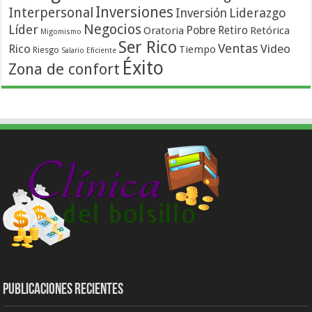
Inversiones
Interpersonal
Liderazgo
Inversión
Negocios
Líder
Pobre
Retiro
Oratoria
Retórica
Migomismo
Ser Rico
Ventas
Rico
Video
Tiempo
Riesgo
Salario Eficiente
Éxito
Zona de confort
Publicaciones Recientes