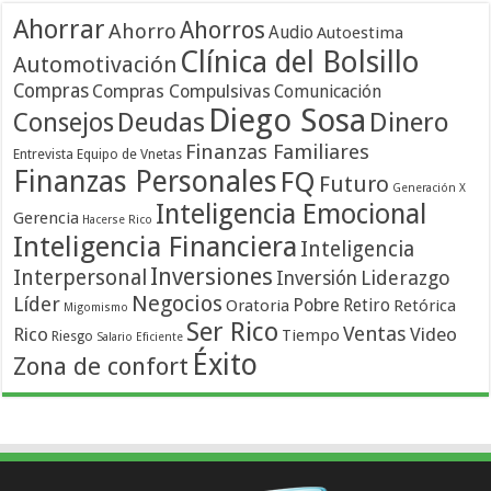
Ahorrar
Ahorros
Ahorro
Audio
Autoestima
Clínica del Bolsillo
Automotivación
Compras
Compras Compulsivas
Comunicación
Diego Sosa
Dinero
Consejos
Deudas
Finanzas Familiares
Entrevista
Equipo de Vnetas
Finanzas Personales
FQ
Futuro
Generación X
Inteligencia Emocional
Gerencia
Hacerse Rico
Inteligencia Financiera
Inteligencia
Inversiones
Interpersonal
Liderazgo
Inversión
Negocios
Líder
Pobre
Retiro
Oratoria
Retórica
Migomismo
Ser Rico
Ventas
Rico
Video
Tiempo
Riesgo
Salario Eficiente
Éxito
Zona de confort