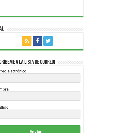
al
críbeme a la lista de correo!
reo electrónico
mbre
llido
Enviar