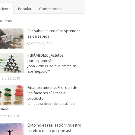
ciente
Popular
Comentarios
iquetas
Ser sabio se reditúa: Aprender
es de sabios
enero 27, 2019
PIRÁMIDES: ¿Astutos
participantes?
¿Son víctimas los que entran en
ese "negocio"?
nero 23, 2019
Financieramente: El orden de
los factores sí altera el
producto
La riqueza depende de cuándo
tamos
nero 13, 2019
Éxito no es realización: Nuestro
cerebro no lo percibe así