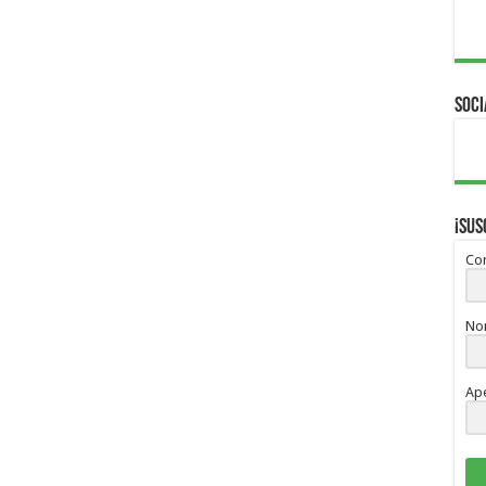
Soci
¡Sus
Cor
No
Ape