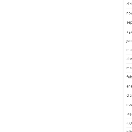
di
no
se
ag
jun
ma
abr
ma
feb
en
di
no
se
ag
jul