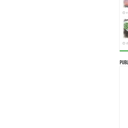
e
d
Publ