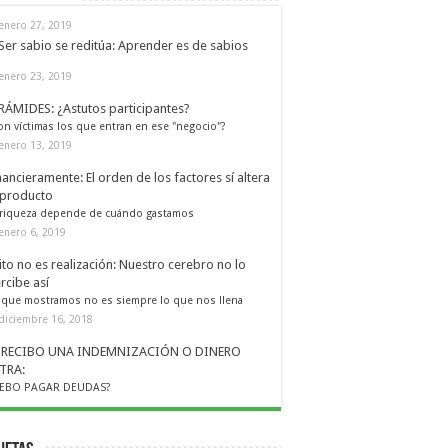
enero 27, 2019
Ser sabio se reditúa: Aprender es de sabios
enero 23, 2019
RÁMIDES: ¿Astutos participantes?
on víctimas los que entran en ese "negocio"?
enero 13, 2019
nancieramente: El orden de los factores sí altera
 producto
 riqueza depende de cuándo gastamos
enero 6, 2019
ito no es realización: Nuestro cerebro no lo
rcibe así
 que mostramos no es siempre lo que nos llena
diciembre 16, 2018
I RECIBO UNA INDEMNIZACIÓN O DINERO
TRA:
EBO PAGAR DEUDAS?