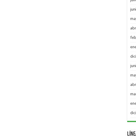
jun
ma
abr
feb
en
di
jun
ma
abr
ma
en
di
Líne