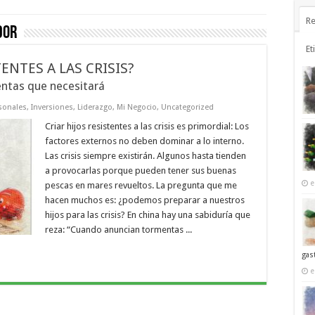
Re
dor
Et
TENTES A LAS CRISIS?
ntas que necesitará
sonales
,
Inversiones
,
Liderazgo
,
Mi Negocio
,
Uncategorized
Criar hijos resistentes a las crisis es primordial: Los
factores externos no deben dominar a lo interno.
Las crisis siempre existirán. Algunos hasta tienden
a provocarlas porque pueden tener sus buenas
e
pescas en mares revueltos. La pregunta que me
hacen muchos es: ¿podemos preparar a nuestros
hijos para las crisis? En china hay una sabiduría que
reza: “Cuando anuncian tormentas ...
gas
e