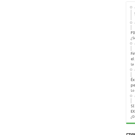
PI
¿S
Fi
el
La
Éx
pe
Lo
S
EX
¿D