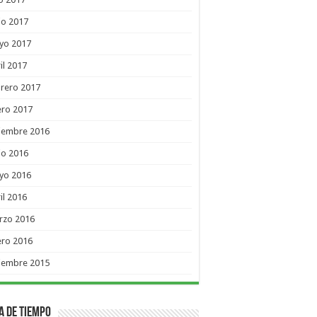
io 2017
yo 2017
il 2017
rero 2017
ero 2017
ciembre 2016
io 2016
yo 2016
il 2016
rzo 2016
ero 2016
ciembre 2015
a de Tiempo