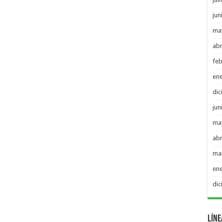
jun
ma
abr
feb
en
di
jun
ma
abr
ma
en
di
Líne