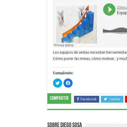
Los equipos de ventas necesitan herramientas y
Cómo poner las metas, cómo motivar, y muc
Compártelo:
Haz
Haz
clic
clic
para
para
compartir
compartir
en
en
Compartir
Twitter
Facebook
Facebook
Twitter
(Se
(Se
abre
abre
en
en
una
una
ventana
ventana
nueva)
nueva)
Sobre Diego Sosa