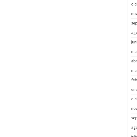
di
no
se
ag
jun
ma
abr
ma
feb
en
di
no
se
ag
jul