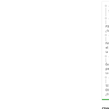
PI
¿S
Fi
el
La
Éx
pe
Lo
S
EX
¿D