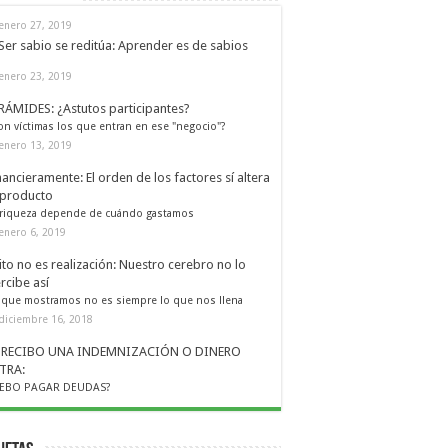
enero 27, 2019
Ser sabio se reditúa: Aprender es de sabios
enero 23, 2019
RÁMIDES: ¿Astutos participantes?
on víctimas los que entran en ese "negocio"?
enero 13, 2019
nancieramente: El orden de los factores sí altera
 producto
 riqueza depende de cuándo gastamos
enero 6, 2019
ito no es realización: Nuestro cerebro no lo
rcibe así
 que mostramos no es siempre lo que nos llena
diciembre 16, 2018
I RECIBO UNA INDEMNIZACIÓN O DINERO
TRA:
EBO PAGAR DEUDAS?