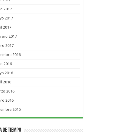
io 2017
yo 2017
il 2017
rero 2017
ero 2017
ciembre 2016
io 2016
yo 2016
il 2016
rzo 2016
ero 2016
ciembre 2015
a de Tiempo