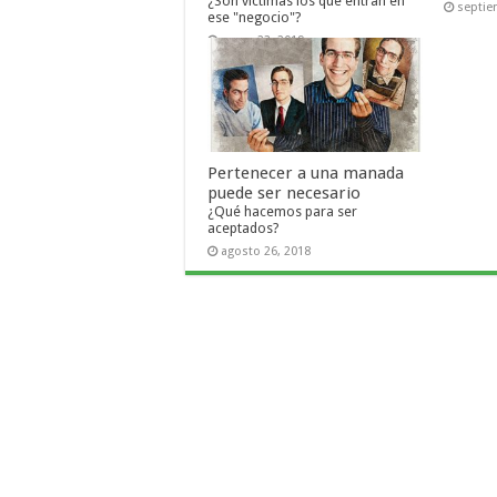
¿Son víctimas los que entran en
septie
ese "negocio"?
enero 23, 2019
Pertenecer a una manada
puede ser necesario
¿Qué hacemos para ser
aceptados?
agosto 26, 2018