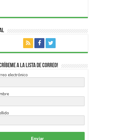
al
críbeme a la lista de correo!
reo electrónico
mbre
llido
Enviar