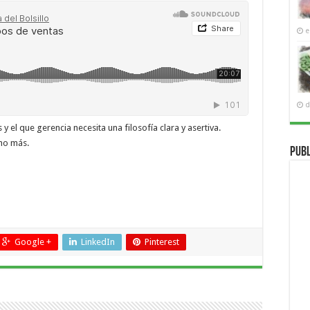
e
d
 el que gerencia necesita una filosofía clara y asertiva.
ho más.
Publ
Google +
LinkedIn
Pinterest