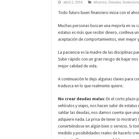
abril 2, 2016
Ahorros
,
Deudas
,
Inversion
Todo futuro buen financiero inicia con el ah
Muchas personas buscan una mejoría en su ca
estatus es más que recibir dinero, conlleva u
aceptación de comportamientos, vivir mejor
La paciencia es la madre de las disciplinas 
Subir rápido con un gran riesgo de bajar nos
mejor calidad de vida.
A continuación le dejo algunas claves para co
traduzca en lo que realmente quiere.
No crear deudas malas
: En el corto plazo
vehículos y viajes, nos hacen subir de estatu
saldar las deudas, nos damos cuenta que un
adquiere nada. La prisa de tener (o mostrar)
convirtiéndose en algún bien o servicio. Si t
medido y posibilidades reales de hacerlo crec