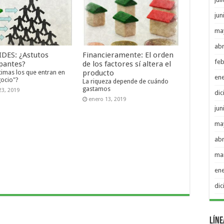
jun
ma
abr
DES: ¿Astutos
Financieramente: El orden
feb
ipantes?
de los factores sí altera el
timas los que entran en
producto
en
ocio"?
La riqueza depende de cuándo
gastamos
23, 2019
di
enero 13, 2019
jun
ma
abr
ma
en
di
Líne