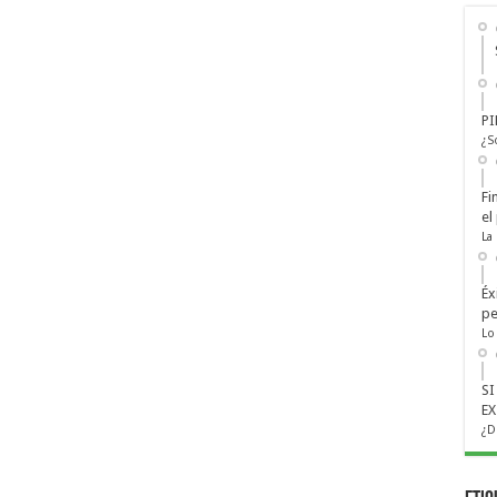
PI
¿S
Fi
el
La
Éx
pe
Lo
S
EX
¿D