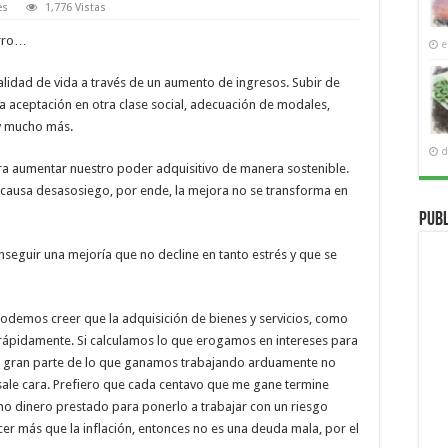
es
1,776 Vistas
orro…
e
lidad de vida a través de un aumento de ingresos. Subir de
na aceptación en otra clase social, adecuación de modales,
 y mucho más.
d
para aumentar nuestro poder adquisitivo de manera sostenible.
 causa desasosiego, por ende, la mejora no se transforma en
Publ
nseguir una mejoría que no decline en tanto estrés y que se
 podemos creer que la adquisición de bienes y servicios, como
s rápidamente. Si calculamos lo que erogamos en intereses para
a gran parte de lo que ganamos trabajando arduamente no
 sale cara. Prefiero que cada centavo que me gane termine
omo dinero prestado para ponerlo a trabajar con un riesgo
er más que la inflación, entonces no es una deuda mala, por el