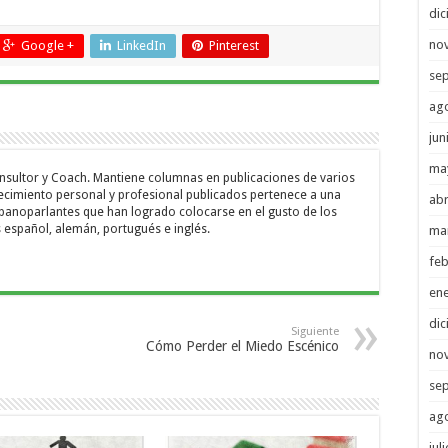
di
no
Google +
LinkedIn
Pinterest
se
ag
jun
ma
onsultor y Coach. Mantiene columnas en publicaciones de varios
recimiento personal y profesional publicados pertenece a una
abr
ispanoparlantes que han logrado colocarse en el gusto de los
s español, alemán, portugués e inglés.
ma
feb
en
di
Siguiente
Cómo Perder el Miedo Escénico
no
se
ag
jul