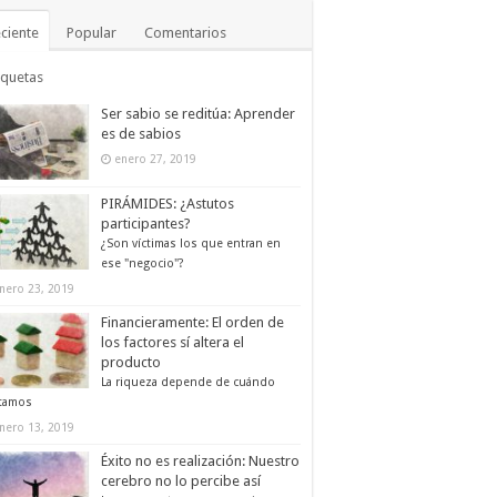
ciente
Popular
Comentarios
iquetas
Ser sabio se reditúa: Aprender
es de sabios
enero 27, 2019
PIRÁMIDES: ¿Astutos
participantes?
¿Son víctimas los que entran en
ese "negocio"?
nero 23, 2019
Financieramente: El orden de
los factores sí altera el
producto
La riqueza depende de cuándo
tamos
nero 13, 2019
Éxito no es realización: Nuestro
cerebro no lo percibe así