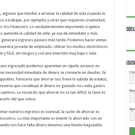
, algunas que tienden a arruinar la calidad de vida (cuando le
o a trabajar, por ejemplo) y otras que requieren creatividad,
co Iris Financiero. Lo verdaderamente importante si quiere
Soci
o aumente la calidad de vida, ya sea de inmediato o más
cual generará ingresos pasivos más tarde. Podemos hacer ventas
nuestra jornada de empleado. Utilizar los medios electrónicos
y fácil, sin riesgos y con una inversión muy baja o nula.
¡Sus
tavo ingresado podemos aparentar un rápido ascenso en
Cor
uier necesidad inmediata de dinero se convierte en deudas. Ya
isitivo. Parecería que ahorrar nos frena la subida de estatus,
serva que constituye el dinero no gastado nos evita gastos
No
 caminos. Le recuerdo que ahorrar no es tan difícil, la clave es
acerlo del que sobra.
Ape
entar nuestros ingresos es esencial, la razón de ahorrar es
 nosotros. Lo más importante es invertir lo ahorrado con un
Cuando nos hace falta dinero tenemos una fuente inagotable.