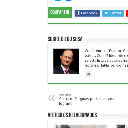
para
para
compartir
compartir
en
en
Compartir
Twitter
Facebook
Facebook
Twitter
(Se
(Se
abre
abre
en
en
una
una
ventana
ventana
nueva)
nueva)
Sobre Diego Sosa
Conferencista, Escritor, C
países. Con 17 libros de c
selecta lista de autores h
lectores. Habla los idioma
Anterior
Ser rico: Dogmas positivos para
lograrlo
Artículos relacionados