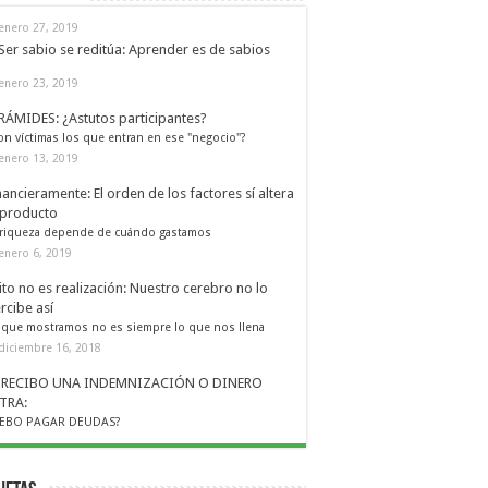
enero 27, 2019
Ser sabio se reditúa: Aprender es de sabios
enero 23, 2019
RÁMIDES: ¿Astutos participantes?
on víctimas los que entran en ese "negocio"?
enero 13, 2019
nancieramente: El orden de los factores sí altera
 producto
 riqueza depende de cuándo gastamos
enero 6, 2019
ito no es realización: Nuestro cerebro no lo
rcibe así
 que mostramos no es siempre lo que nos llena
diciembre 16, 2018
I RECIBO UNA INDEMNIZACIÓN O DINERO
TRA:
EBO PAGAR DEUDAS?