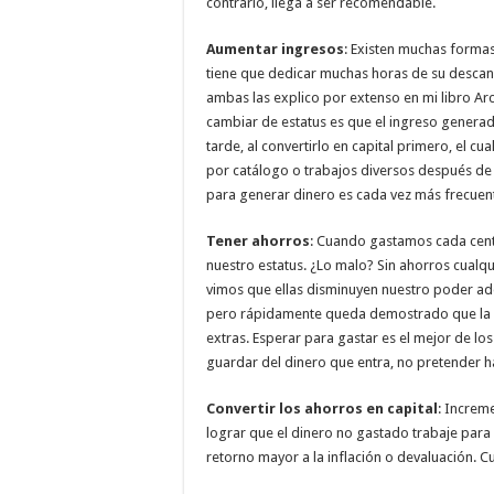
contrario, llega a ser recomendable.
Aumentar ingresos
: Existen muchas formas
tiene que dedicar muchas horas de su descans
ambas las explico por extenso en mi libro Ar
cambiar de estatus es que el ingreso generad
tarde, al convertirlo en capital primero, el 
por catálogo o trabajos diversos después de 
para generar dinero es cada vez más frecuente 
Tener ahorros
: Cuando gastamos cada cen
nuestro estatus. ¿Lo malo? Sin ahorros cualq
vimos que ellas disminuyen nuestro poder adqu
pero rápidamente queda demostrado que la re
extras. Esperar para gastar es el mejor de los
guardar del dinero que entra, no pretender h
Convertir los ahorros en capital
: Increm
lograr que el dinero no gastado trabaje para
retorno mayor a la inflación o devaluación. 