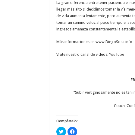
La gran diferencia entre tener paciencia e in
llegar más alto si decidimos tomar la vía me
de vida aumenta lentamente, pero aumenta t
tomar un camino veloz al poco tiempo el ascen
ingresos amenaza constantemente la estabilid
Más informaciones en www.DiegoSosa.info
Visite nuestro canal de videos:
YouTube
FR
“Subir vertiginosamente no es tan 
Coach, Confe
Compártelo:
Haz
Haz
clic
clic