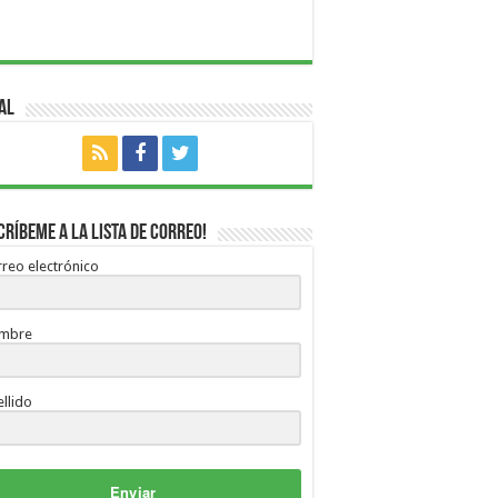
al
críbeme a la lista de correo!
reo electrónico
mbre
llido
Enviar