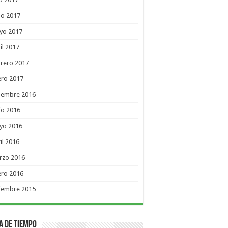
io 2017
yo 2017
il 2017
rero 2017
ero 2017
ciembre 2016
io 2016
yo 2016
il 2016
rzo 2016
ero 2016
ciembre 2015
a de Tiempo