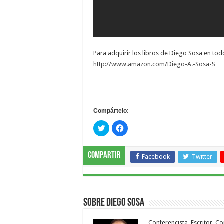
Para adquirir los libros de Diego Sosa en to
http://www.amazon.com/Diego-A.-Sosa-S…
Compártelo:
Haz
Haz
clic
clic
para
para
compartir
compartir
en
en
Compartir
Twitter
Facebook
Facebook
Twitter
(Se
(Se
abre
abre
en
en
una
una
ventana
ventana
nueva)
nueva)
Sobre Diego Sosa
Conferencista, Escritor, C