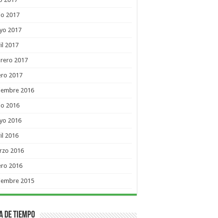
io 2017
yo 2017
il 2017
rero 2017
ero 2017
ciembre 2016
io 2016
yo 2016
il 2016
rzo 2016
ero 2016
ciembre 2015
a de Tiempo