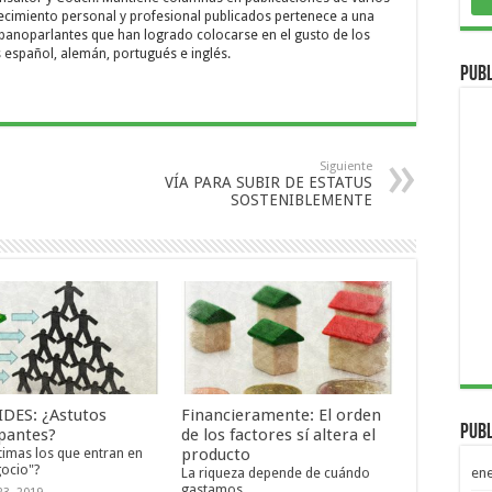
recimiento personal y profesional publicados pertenece a una
ispanoparlantes que han logrado colocarse en el gusto de los
s español, alemán, portugués e inglés.
Publ
Siguiente
VÍA PARA SUBIR DE ESTATUS
SOSTENIBLEMENTE
DES: ¿Astutos
Financieramente: El orden
Publ
ipantes?
de los factores sí altera el
timas los que entran en
producto
ocio"?
La riqueza depende de cuándo
en
gastamos