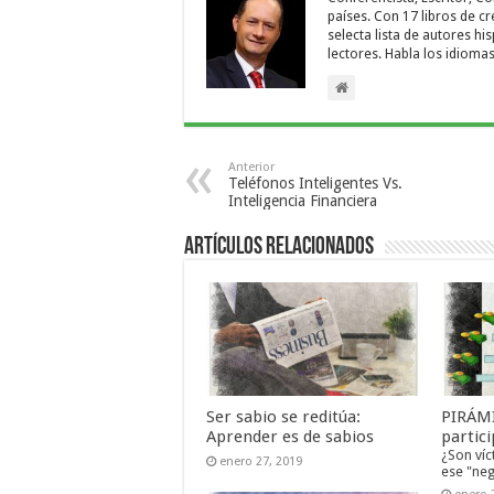
países. Con 17 libros de c
selecta lista de autores h
lectores. Habla los idioma
Anterior
Teléfonos Inteligentes Vs.
Inteligencia Financiera
Artículos relacionados
Ser sabio se reditúa:
PIRÁMI
Aprender es de sabios
partic
¿Son víc
enero 27, 2019
ese "neg