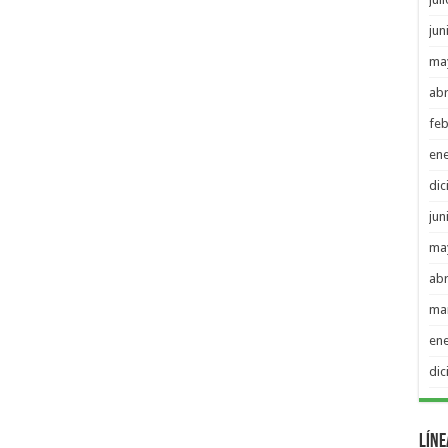
jun
ma
abr
feb
en
di
jun
ma
abr
ma
en
di
Líne