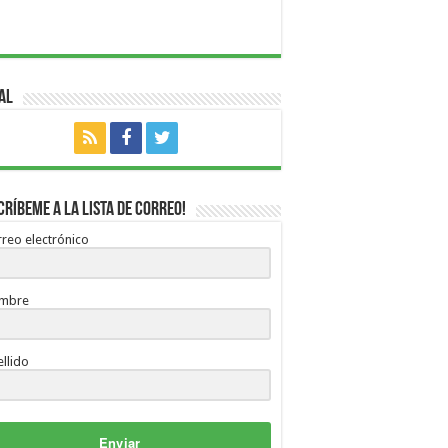
al
críbeme a la lista de correo!
reo electrónico
mbre
llido
Enviar