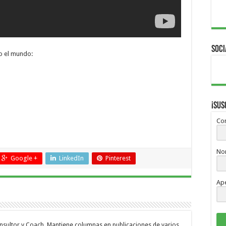
Soci
do el mundo:
¡Sus
Cor
No
Google +
LinkedIn
Pinterest
Ape
onsultor y Coach. Mantiene columnas en publicaciones de varios