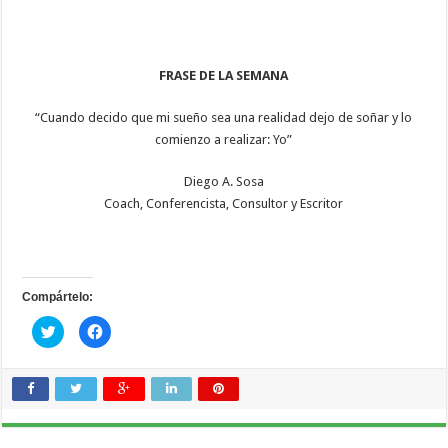
FRASE DE LA SEMANA
“Cuando decido que mi sueño sea una realidad dejo de soñar y lo
comienzo a realizar: Yo”
Diego A. Sosa
Coach, Conferencista, Consultor y Escritor
Compártelo:
Haz
Haz
clic
clic
para
para
compartir
compartir
en
en
Twitter
Facebook
(Se
(Se
abre
abre
en
en
una
una