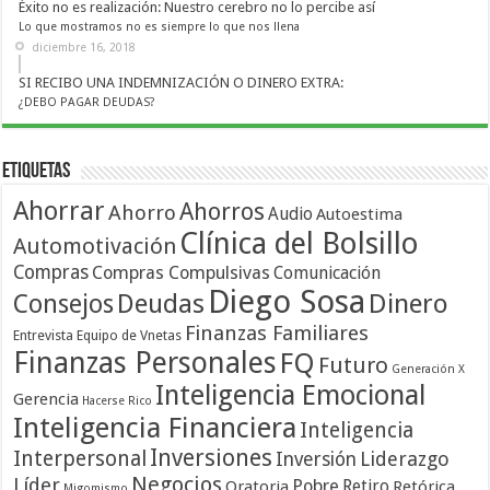
Éxito no es realización: Nuestro cerebro no lo percibe así
Lo que mostramos no es siempre lo que nos llena
diciembre 16, 2018
SI RECIBO UNA INDEMNIZACIÓN O DINERO EXTRA:
¿DEBO PAGAR DEUDAS?
Etiquetas
Ahorrar
Ahorros
Ahorro
Audio
Autoestima
Clínica del Bolsillo
Automotivación
Compras
Compras Compulsivas
Comunicación
Diego Sosa
Dinero
Consejos
Deudas
Finanzas Familiares
Entrevista
Equipo de Vnetas
Finanzas Personales
FQ
Futuro
Generación X
Inteligencia Emocional
Gerencia
Hacerse Rico
Inteligencia Financiera
Inteligencia
Inversiones
Interpersonal
Liderazgo
Inversión
Negocios
Líder
Pobre
Retiro
Oratoria
Retórica
Migomismo