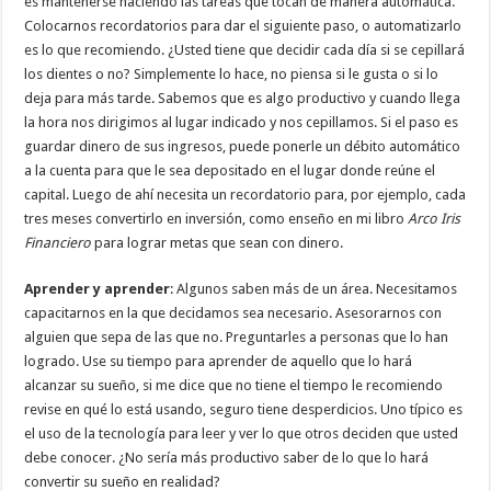
es mantenerse haciendo las tareas que tocan de manera automática.
Colocarnos recordatorios para dar el siguiente paso, o automatizarlo
es lo que recomiendo. ¿Usted tiene que decidir cada día si se cepillará
los dientes o no? Simplemente lo hace, no piensa si le gusta o si lo
deja para más tarde. Sabemos que es algo productivo y cuando llega
la hora nos dirigimos al lugar indicado y nos cepillamos. Si el paso es
guardar dinero de sus ingresos, puede ponerle un débito automático
a la cuenta para que le sea depositado en el lugar donde reúne el
capital. Luego de ahí necesita un recordatorio para, por ejemplo, cada
tres meses convertirlo en inversión, como enseño en mi libro
Arco Iris
Financiero
para lograr metas que sean con dinero.
Aprender y aprender
: Algunos saben más de un área. Necesitamos
capacitarnos en la que decidamos sea necesario. Asesorarnos con
alguien que sepa de las que no. Preguntarles a personas que lo han
logrado. Use su tiempo para aprender de aquello que lo hará
alcanzar su sueño, si me dice que no tiene el tiempo le recomiendo
revise en qué lo está usando, seguro tiene desperdicios. Uno típico es
el uso de la tecnología para leer y ver lo que otros deciden que usted
debe conocer. ¿No sería más productivo saber de lo que lo hará
convertir su sueño en realidad?