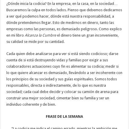
¿Dónde inicia la codicia? En la empresa, en la casa, en la sociedad…
Buscaremos la culpa en todos lados. Pienso que debemos dedicarnos
a ver qué podemos hacer, dónde está nuestra responsabilidad, a
dónde pretendemos llegar. Esto de medirnos en dinero, tanto las
empresas como las personas, es demasiado peligroso. Como explico
en mi libro
Alcanza la Cumbre
el dinero tiene un gran inconveniente,
su calidad se mide por su cantidad.
Cada quien debe analizarse para ver si está siendo codicioso; darse
cuenta de si está destruyendo vidas y familias por exigir a sus
colaboradores actuaciones cuyo fin es alimentar su codicia; medir si
lo que quiere alcanzar es demasiado, llevándolo a ser incoherente con
los principios de su sociedad y sus guías espirituales. Somos todos
responsables, directa o indirectamente, de lo que es nuestra
sociedad; cada cual debe decidir y colocar su camión de arena para
construir una mejor sociedad, cimentar bien su familia y ser un
individuo coherente y de bien.
FRASE DE LA SEMANA
“La codicia me indica el camino errado, mientras la ambición me