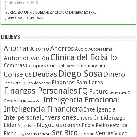
diciembre 16, 2018
SI RECIBO UNA INDEMNIZACIÓN O DINERO EXTRA:
¿DEBO PAGAR DEUDAS?
Etiquetas
Ahorrar
Ahorros
Ahorro
Audio
Autoestima
Clínica del Bolsillo
Automotivación
Compras
Compras Compulsivas
Comunicación
Diego Sosa
Dinero
Consejos
Deudas
Finanzas Familiares
Entrevista
Equipo de Vnetas
Finanzas Personales
FQ
Futuro
Generación X
Inteligencia Emocional
Gerencia
Hacerse Rico
Inteligencia Financiera
Inteligencia
Inversiones
Interpersonal
Liderazgo
Inversión
Negocios
Líder
Pobre
Retiro
Oratoria
Retórica
Migomismo
Ser Rico
Ventas
Rico
Video
Tiempo
Riesgo
Salario Eficiente