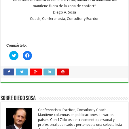
mantiene fuera de la zona de confort”
Diego A. Sosa
Coach, Conferencista, Consultor y Escritor
Compártelo:
Haz
Haz
clic
clic
para
para
compartir
compartir
en
en
Twitter
Facebook
(Se
(Se
abre
abre
en
en
una
una
ventana
ventana
nueva)
nueva)
Sobre Diego Sosa
Conferencista, Escritor, Consultor y Coach.
Mantiene columnas en publicaciones de varios
países. Con 17 libros de crecimiento personal y
profesional publicados pertenece a una selecta lista