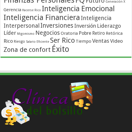
FQ
Futuro
Generación X
Inteligencia Emocional
Gerencia
Hacerse Rico
Inteligencia Financiera
Inteligencia
Inversiones
Interpersonal
Liderazgo
Inversión
Negocios
Líder
Pobre
Retiro
Oratoria
Retórica
Migomismo
Ser Rico
Ventas
Rico
Video
Tiempo
Riesgo
Salario Eficiente
Éxito
Zona de confort