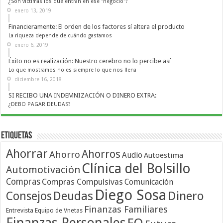
¿Son víctimas los que entran en ese "negocio"?
enero 13, 2019
Financieramente: El orden de los factores sí altera el producto
La riqueza depende de cuándo gastamos
enero 6, 2019
Éxito no es realización: Nuestro cerebro no lo percibe así
Lo que mostramos no es siempre lo que nos llena
diciembre 16, 2018
SI RECIBO UNA INDEMNIZACIÓN O DINERO EXTRA:
¿DEBO PAGAR DEUDAS?
Etiquetas
Ahorrar
Ahorros
Ahorro
Audio
Autoestima
Clínica del Bolsillo
Automotivación
Compras
Compras Compulsivas
Comunicación
Diego Sosa
Dinero
Consejos
Deudas
Finanzas Familiares
Entrevista
Equipo de Vnetas
Finanzas Personales