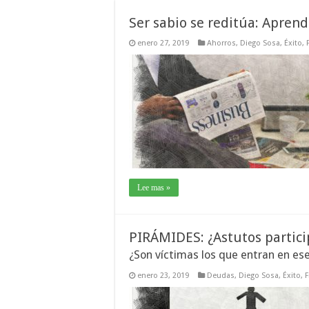
Ser sabio se reditúa: Aprend
enero 27, 2019
Ahorros
,
Diego Sosa
,
Éxito
,
Lee mas »
PIRÁMIDES: ¿Astutos partic
¿Son víctimas los que entran en es
enero 23, 2019
Deudas
,
Diego Sosa
,
Éxito
,
F