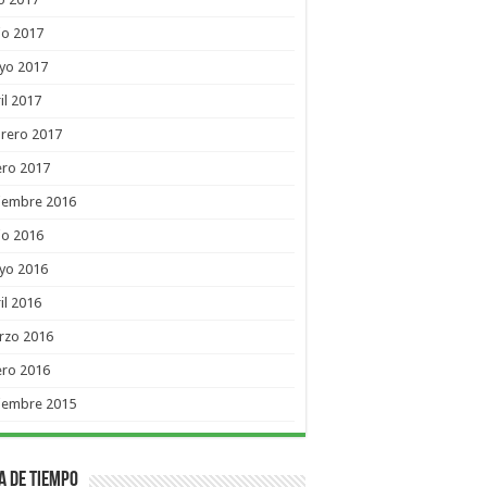
io 2017
yo 2017
il 2017
rero 2017
ero 2017
ciembre 2016
io 2016
yo 2016
il 2016
rzo 2016
ero 2016
ciembre 2015
a de Tiempo