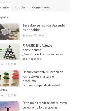
ciente
Popular
Comentarios
iquetas
Ser sabio se reditúa: Aprender
es de sabios
enero 27, 2019
PIRÁMIDES: ¿Astutos
participantes?
¿Son víctimas los que entran en
ese "negocio"?
nero 23, 2019
Financieramente: El orden de
los factores sí altera el
producto
La riqueza depende de cuándo
tamos
nero 13, 2019
Éxito no es realización: Nuestro
cerebro no lo percibe así