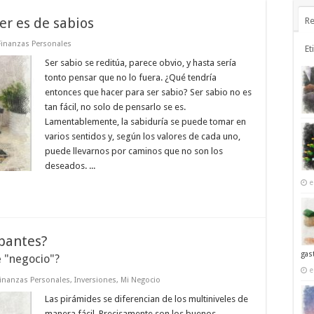
er es de sabios
Re
Finanzas Personales
Et
Ser sabio se reditúa, parece obvio, y hasta sería
tonto pensar que no lo fuera. ¿Qué tendría
entonces que hacer para ser sabio? Ser sabio no es
tan fácil, no solo de pensarlo se es.
Lamentablemente, la sabiduría se puede tomar en
varios sentidos y, según los valores de cada uno,
puede llevarnos por caminos que no son los
deseados. ...
e
ipantes?
gas
e "negocio"?
e
inanzas Personales
,
Inversiones
,
Mi Negocio
Las pirámides se diferencian de los multiniveles de
manera fácil. Precisamente son los buenos