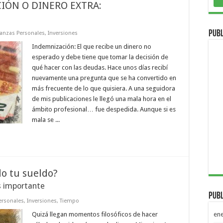
IÓN O DINERO EXTRA:
Publ
nanzas Personales
,
Inversiones
Indemnización: El que recibe un dinero no
esperado y debe tiene que tomar la decisión de
qué hacer con las deudas. Hace unos días recibí
nuevamente una pregunta que se ha convertido en
más frecuente de lo que quisiera. A una seguidora
de mis publicaciones le llegó una mala hora en el
ámbito profesional… fue despedida. Aunque si es
mala se ...
do tu sueldo?
s importante
Publ
ersonales
,
Inversiones
,
Tiempo
Quizá llegan momentos filosóficos de hacer
en