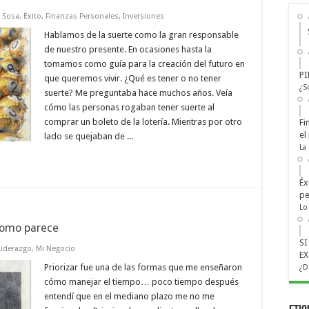
 Sosa
,
Éxito
,
Finanzas Personales
,
Inversiones
Hablamos de la suerte como la gran responsable
de nuestro presente. En ocasiones hasta la
tomamos como guía para la creación del futuro en
PI
que queremos vivir. ¿Qué es tener o no tener
¿S
suerte? Me preguntaba hace muchos años. Veía
cómo las personas rogaban tener suerte al
comprar un boleto de la lotería. Mientras por otro
Fi
el
lado se quejaban de ...
La
Éx
pe
Lo
 como parece
S
Liderazgo
,
Mi Negocio
EX
Priorizar fue una de las formas que me enseñaron
¿D
cómo manejar el tiempo… poco tiempo después
entendí que en el mediano plazo me no me