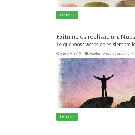
Lee mas »
Éxito no es realización: Nues
Lo que mostramos no es siempre lo
enero 6, 2019
Deudas
,
Diego Sosa
,
Éxito
,
Fi
Lee mas »