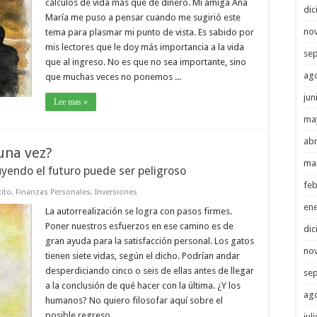
cálculos de vida más que de dinero. Mi amiga Ana
di
María me puso a pensar cuando me sugirió este
no
tema para plasmar mi punto de vista. Es sabido por
mis lectores que le doy más importancia a la vida
se
que al ingreso. No es que no sea importante, sino
ag
que muchas veces no ponemos ...
jun
Lee mas »
ma
abr
 una vez?
ma
uyendo el futuro puede ser peligroso
feb
xito
,
Finanzas Personales
,
Inversiones
en
La autorrealización se logra con pasos firmes.
Poner nuestros esfuerzos en ese camino es de
di
gran ayuda para la satisfacción personal. Los gatos
no
tienen siete vidas, según el dicho. Podrían andar
desperdiciando cinco o seis de ellas antes de llegar
se
a la conclusión de qué hacer con la última. ¿Y los
ag
humanos? No quiero filosofar aquí sobre el
posible regreso ...
jul