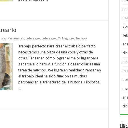
jun
ma
abr
crearlo
feb
anzas Personales
,
Liderazgo
,
Liderazgo
,
Mi Negocio
,
Tiempo
en
Trabajo perfecto Para crear el trabajo perfecto
necesitamos una pizca de una cosa y otras de
di
otras. Pensar en cómo lograr el mejor lugar para
jun
ganarse el dinero y la función a desarrollar es una
tarea de muchos. ¿Se logra en realidad? Pensar en
ma
el trabajo ideal ha sido función se muchas
abr
personas en el transcurso de la historia. Filósofos,
...
ma
en
di
Líne