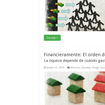
Lee mas »
Financieramente: El orden de
La riqueza depende de cuándo ga
enero 13, 2019
Ahorros
,
Deudas
,
Diego Sos