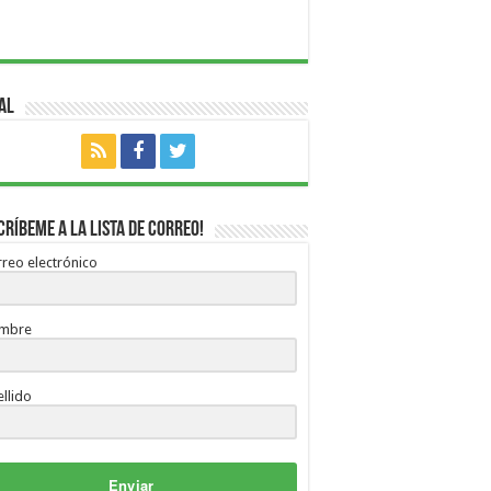
al
críbeme a la lista de correo!
reo electrónico
mbre
llido
Enviar