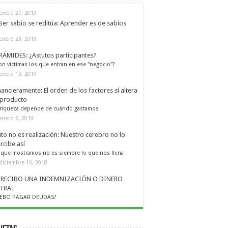
enero 27, 2019
Ser sabio se reditúa: Aprender es de sabios
enero 23, 2019
RÁMIDES: ¿Astutos participantes?
on víctimas los que entran en ese "negocio"?
enero 13, 2019
nancieramente: El orden de los factores sí altera
 producto
 riqueza depende de cuándo gastamos
enero 6, 2019
ito no es realización: Nuestro cerebro no lo
rcibe así
 que mostramos no es siempre lo que nos llena
diciembre 16, 2018
I RECIBO UNA INDEMNIZACIÓN O DINERO
TRA:
EBO PAGAR DEUDAS?